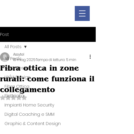
Post
All Posts
Assytel
All Posts
19 mag 2025
Tempo di lettura: 5 min
Fibra ottica in zone
Web Design
rurali: come funziona il
UX/UI Design
Fibra Ottica
collegamento
Elettricità
Valutazione NaN stelle su 5.
Impianti Home Security
Digital Coaching e SMM
Graphic & Content Design