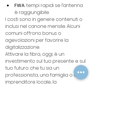
FWA
: tempi rapidi se l’antenna 
è raggiungibile.
I costi sono in genere contenuti o 
inclusi nel canone mensile. Alcuni 
comuni offrono bonus o 
agevolazioni per favorire la 
digitalizzazione.
Attivare la fibra, oggi, è un 
investimento sul tuo presente e sul 
tuo futuro: che tu sia un 
professionista, una famiglia o un 
imprenditore locale, la 
connessione veloce ti apre strade 
nuove.
Conclusione: un futuro 
connesso, ovunque