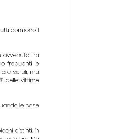
 
utti dormono. I 
 è avvenuto tra 
no frequenti le 
ore serali, ma 
 delle vittime 
 quando le case 
chi distinti: in 
aumentare. Ma 