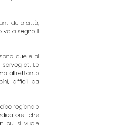
ti della città, 
 va a segno. Il 
sono quelle al 
orvegliati. Le 
a altrettanto 
, difficili da 
ndice regionale 
dicatore che 
 cui si vuole 