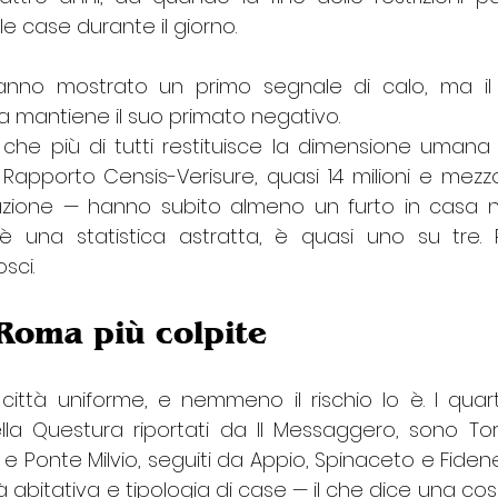
e case durante il giorno. 
anno mostrato un primo segnale di calo, ma il 
ma mantiene il suo primato negativo.
che più di tutti restituisce la dimensione umana 
apporto Censis-Verisure, quasi 14 milioni e mezzo di
azione — hanno subito almeno un furto in casa ne
 è una statistica astratta, è quasi uno su tre. 
sci.
Roma più colpite 
tà uniforme, e nemmeno il rischio lo è. I quartier
la Questura riportati da Il Messaggero, sono Torp
 Ponte Milvio, seguiti da Appio, Spinaceto e Fidene
à abitativa e tipologia di case — il che dice una cosa