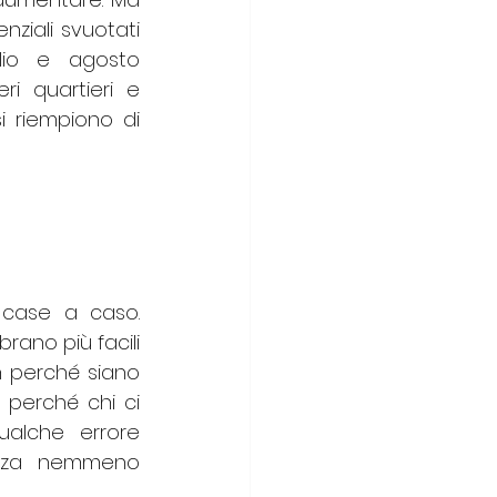
nziali svuotati 
lio e agosto 
i quartieri e 
 riempiono di 
 case a caso. 
ano più facili 
 perché siano 
 perché chi ci 
lche errore 
nza nemmeno 