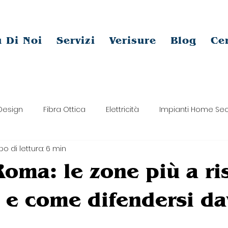
 Di Noi
Servizi
Verisure
Blog
Ce
 Design
Fibra Ottica
Elettricità
Impianti Home Sec
o di lettura: 6 min
aphic & Content Design
Roma: le zone più a ri
i e come difendersi d
telle su 5.