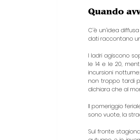
Quando avve
C'è un'idea diffusa 
dati raccontano un
I ladri agiscono so
le 14 e le 20, ment
incursioni notturne
non troppo tardi pe
dichiara che al mom
Il pomeriggio ferial
sono vuote, la str
Sul fronte stagionale
autunno e in inver