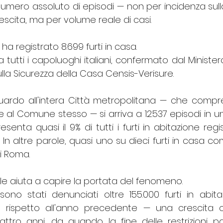
 numero assoluto di episodi — non per incidenza sull
escita, ma per volume reale di casi. 
a registrato 8.699 furti in casa. 
ra tutti i capoluoghi italiani, confermato dal Ministero
ulla Sicurezza della Casa Censis-Verisure.
guardo all'intera Città metropolitana — che compr
re al Comune stesso — si arriva a 12.537 episodi in un
nta quasi il 9% di tutti i furti in abitazione registr
. In altre parole, quasi uno su dieci furti in casa com
i Roma.
le aiuta a capire la portata del fenomeno. 
 sono stati denunciati oltre 155.000 furti in abit
 rispetto all'anno precedente — una crescita c
uattro anni, da quando la fine delle restrizioni 