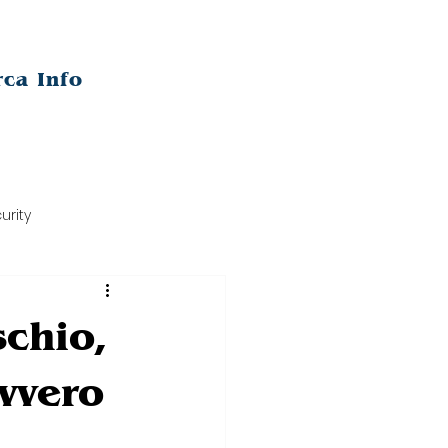
rca Info
urity
schio,
avvero