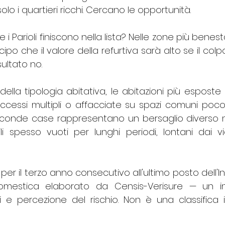
lo i quartieri ricchi. Cercano le opportunità. 
i Parioli finiscono nella lista? Nelle zone più benestan
icipo che il valore della refurtiva sarà alto se il colpo
isultato no.
della tipologia abitativa, le abitazioni più esposte 
ccessi multipli o affacciate su spazi comuni poco s
 seconde case rappresentano un bersaglio diverso m
 spesso vuoti per lunghi periodi, lontani dai vicini
 per il terzo anno consecutivo all'ultimo posto dell'I
Domestica elaborato da Censis-Verisure — un in
 e percezione del rischio. Non è una classifica in