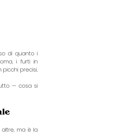
so di quanto i 
a, i furti in 
icchi precisi, 
tto — cosa si 
le 
altre, ma è la 