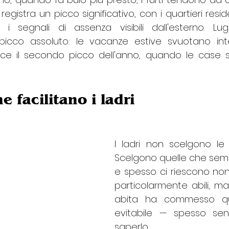
egistra un picco significativo, con i quartieri reside
 segnali di assenza visibili dall'esterno. Lug
picco assoluto: le vacanze estive svuotano inter
sce il secondo picco dell'anno, quando le case si
he facilitano i ladri 
I ladri non scelgono le
Scelgono quelle che sembr
e spesso ci riescono non
particolarmente abili, ma
abita ha commesso qua
evitabile — spesso se
saperlo.