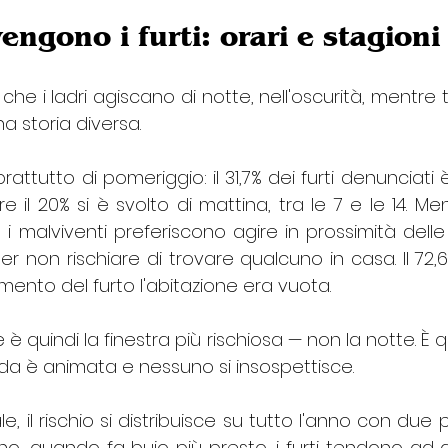
ngono i furti: orari e stagioni
che i ladri agiscano di notte, nell'oscurità, mentre t
a storia diversa.
prattutto di pomeriggio: il 31,7% dei furti denunciati
re il 20% si è svolto di mattina, tra le 7 e le 14. Me
: i malviventi preferiscono agire in prossimità delle 
r non rischiare di trovare qualcuno in casa. Il 72,6%
ento del furto l'abitazione era vuota.
e è quindi la finestra più rischiosa — non la notte. È
ada è animata e nessuno si insospettisce.
, il rischio si distribuisce su tutto l'anno con due pic
no, quando fa buio più presto, i furti tendono ad 