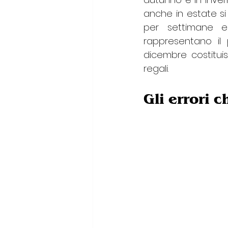
anche in estate si r
per settimane e i
rappresentano il 
dicembre costitui
regali.
Gli errori c