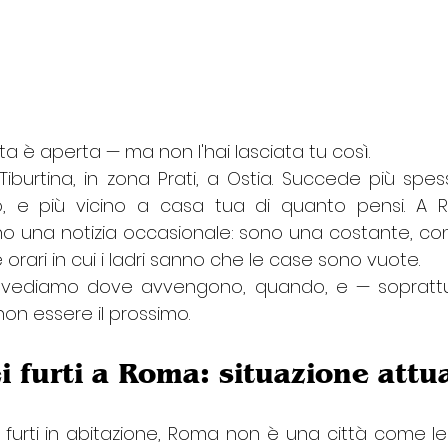
rta è aperta — ma non l'hai lasciata tu così.
Tiburtina, in zona Prati, a Ostia. Succede più spes
o, e più vicino a casa tua di quanto pensi. A Rom
o una notizia occasionale: sono una costante, con p
orari in cui i ladri sanno che le case sono vuote.
o vediamo dove avvengono, quando, e — soprattu
on essere il prossimo.
i furti a Roma: situazione attua
 furti in abitazione, Roma non è una città come le 