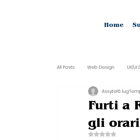
Home
Su
All Posts
Web Design
UX/UI
Assytel
6 lug
Temp
Digital Coaching e SMM
Gr
Furti a 
gli orar
Valutazione NaN s