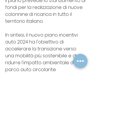
Il piano prevede lo stanziamento di 
fondi per la realizzazione di nuove 
colonnine di ricarica in tutto il 
territorio italiano.
In sintesi, il nuovo piano incentivi 
auto 2024 ha l'obiettivo di 
accelerare la transizione verso 
una mobilità più sostenibile e di 
ridurre l'impatto ambientale del 
parco auto circolante.
Auto Elettriche
Emissioni zero
incentivi
Mobilità sostenibile
Emissioni CO2
Auto ibride
Ministero delle imprese e del made in Italy