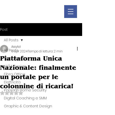
Post
All Posts
Assytel
All Posts
5 apr 2024
Tempo di lettura: 2 min
Piattaforma Unica
Web Design
Nazionale: finalmente
UX/UI Design
Fibra Ottica
un portale per le
Elettricità
colonnine di ricarica!
Impianti Home Security
Valutazione NaN stelle su 5.
Digital Coaching e SMM
Graphic & Content Design