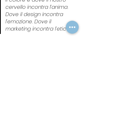
cervello incontra l’anima. 
Dove il design incontra 
l’emozione. Dove il 
marketing incontra l’etica.
Nel costruire la tua presenza 
online, non chiederti 
semplicemente “che colore 
usare?”, ma: “Che emozione voglio 
scolpire nel visitatore?”
Ogni sfumatura è una possibilità. 
Ogni contrasto, una scelta 
narrativa. E ogni creatore, quando 
conosce la psicologia del colore, 
ha tra le mani uno degli strumenti 
più poetici, potenti e invisibili che 
esistano.