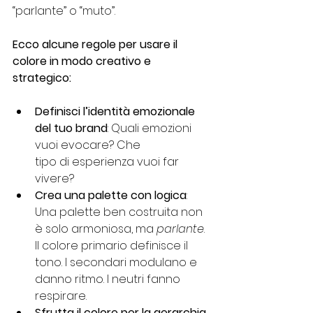
“parlante” o “muto”.
Ecco alcune regole per usare il 
colore in modo creativo e 
strategico:
Definisci l’identità emozionale 
del tuo brand
: Quali emozioni 
vuoi evocare? Che
tipo di esperienza vuoi far 
vivere?
Crea una palette con logica
: 
Una palette ben costruita non 
è solo armoniosa, ma 
parlante
. 
Il colore primario definisce il 
tono. I secondari modulano e 
danno ritmo. I neutri fanno 
respirare.
Sfrutta il colore per la gerarchia 