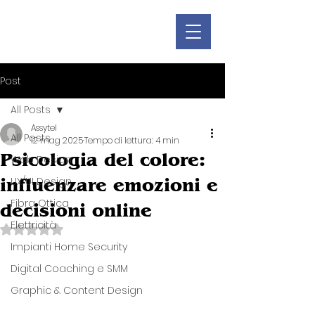
Post
All Posts
Assytel
All Posts
12 mag 2025
Tempo di lettura: 4 min
Psicologia del colore:
Web Design
influenzare emozioni e
UX/UI Design
Fibra Ottica
decisioni online
Elettricità
Valutazione NaN stelle su 5.
Impianti Home Security
Digital Coaching e SMM
Graphic & Content Design