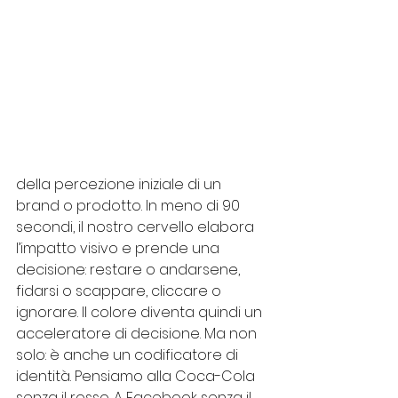
della percezione iniziale di un 
brand o prodotto. In meno di 90 
secondi, il nostro cervello elabora 
l’impatto visivo e prende una 
decisione: restare o andarsene, 
fidarsi o scappare, cliccare o 
ignorare. Il colore diventa quindi un 
acceleratore di decisione. Ma non 
solo: è anche un codificatore di 
identità. Pensiamo alla Coca-Cola 
senza il rosso. A Facebook senza il 