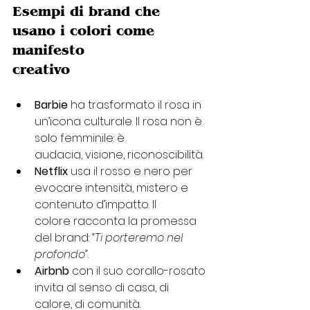
Esempi di brand che 
usano i colori come 
manifesto
creativo
Barbie
 ha trasformato il rosa in 
un’icona culturale. Il rosa non è 
solo femminile: è
audacia, visione, riconoscibilità.
Netflix
 usa il rosso e nero per 
evocare intensità, mistero e 
contenuto d’impatto. Il
colore racconta la promessa 
del brand: 
“Ti porteremo nel 
profondo”
.
Airbnb
 con il suo corallo-rosato 
invita al senso di casa, di 
calore, di comunità.