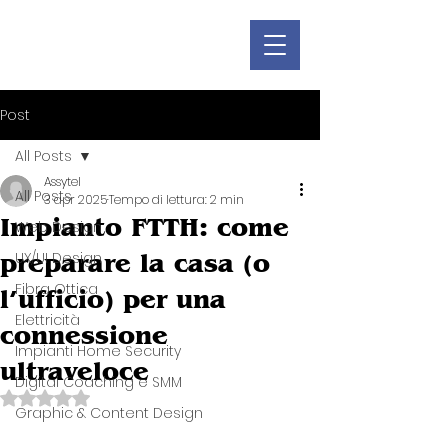
Post
All Posts
Assytel
All Posts
3 apr 2025
Tempo di lettura: 2 min
Impianto FTTH: come
Web Design
preparare la casa (o
UX/UI Design
Fibra Ottica
l’ufficio) per una
Elettricità
connessione
Impianti Home Security
ultraveloce
Digital Coaching e SMM
Valutazione NaN stelle su 5.
Graphic & Content Design