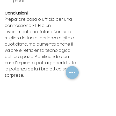
proof
Conclusioni
Preparare casa o ufficio per una 
connessione FTTH è un 
investimento nel futuro. Non solo 
migliora la tua esperienza digitale 
quotidiana, ma aumenta anche il 
valore e l’efficienza tecnologica 
del tuo spazio. Pianificando con 
cura l’impianto, potrai goderti tutta 
la potenza della fibra ottica senza 
sorprese.
fibra ottica
casa connessa
connessione ultraveloce
internet veloce
banda larga
impianto FTTH
rete domestica
XGS-PON
Fibra Ottica