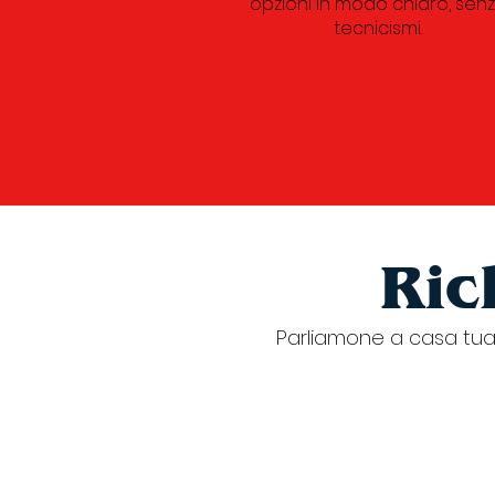
opzioni in modo chiaro, sen
tecnicismi.
Ric
Parliamone a casa tua. 